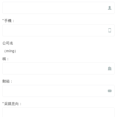
*
手機：
公司名
（míng）
稱：
郵箱：
*
采購意向：