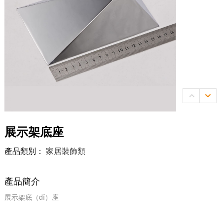
們
我
們
展示架底座
產品類別：
家居裝飾類
產品簡介
展示架底（dǐ）座