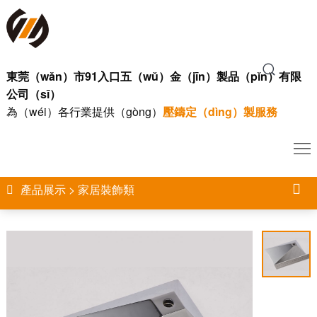
91
入
鋅鋁合
東莞（wǎn）市91入口五（wǔ）金（jīn）製品（pǐn）有限
口
公司（sī）
金壓
壓
為（wéi）各行業提供（gòng）
壓鑄定（dìng）製服務
首
（yā）
鑄
壓
頁
鑄
模
鑄
產

產品展示
>
家居裝飾類
具
件
品
新
品
展
聞
關
控
示
中
於
聯
心
我
係