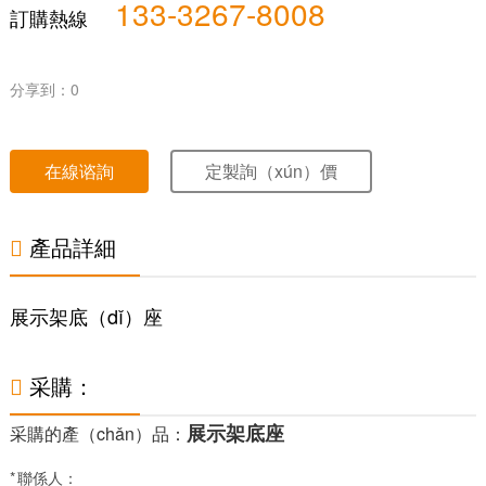
133-3267-8008
訂購熱線
分享到：
0
在線谘詢
定製詢（xún）價

產品詳細
展示架底（dǐ）座

采購：
展示架底座
采購的產（chǎn）品：
*
聯係人：