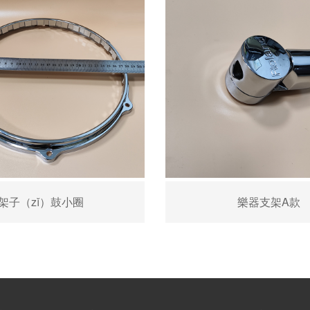
架子（zǐ）鼓小圈
樂器支架A款