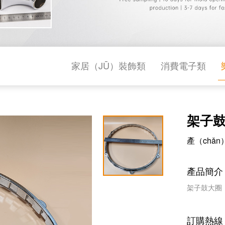
家居（JŪ）裝飾類
消費電子類
架子
產（chǎ
產品簡介
架子鼓大圈
訂購熱