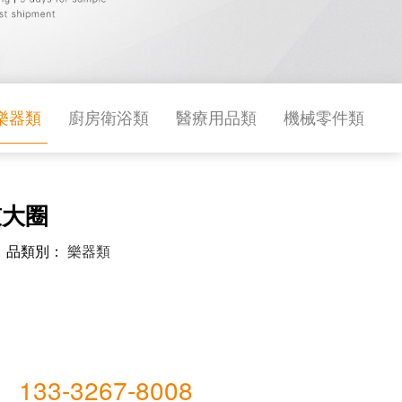
樂器類
廚房衛浴類
醫療用品類
機械零件類
鼓大圈
n）品類別：
樂器類
133-3267-8008
線