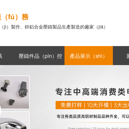
（fú）務
計（jì）製作、鋅鋁合金壓鑄製品生產製造的廠家（jiā）
具
壓鑄件品（pǐn）控
產品展示（shì）
（kòng）