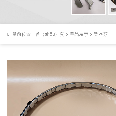
當前位置：
首（shǒu）頁
>
產品展示
>
樂器類