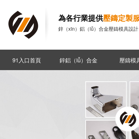
為各行業提供
壓鑄定製服
鋅（xīn）鋁（lǚ）合金壓鑄模具設
91入口首頁
鋅鋁（lǚ）合金
壓鑄模
（jīn）壓鑄