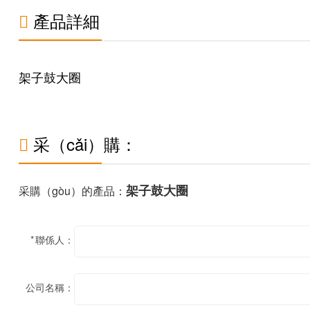
產品詳細

架子鼓大圈
采（cǎi）購：

架子鼓大圈
采購（gòu）的產品：
*
聯係人：
公司名稱：