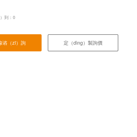
g）到：
0
線谘（zī）詢
定（dìng）製詢價