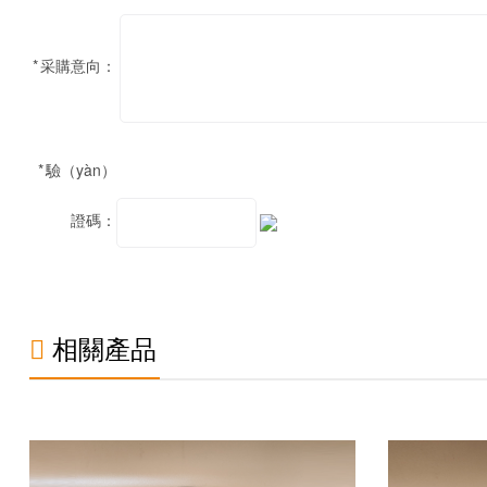
*
采購意向：
*
驗（yàn）
證碼：
相關產品
