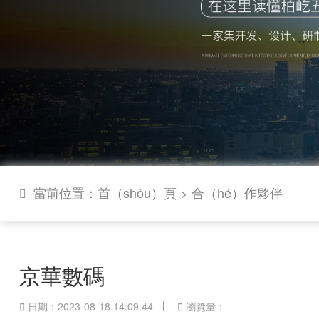
當前位置：
首（shǒu）頁
>
合（hé）作夥伴
京華數碼
0

日期：2023-08-18 14:09:44

瀏覽量：