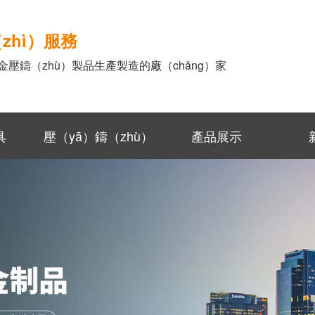
zhì）服務
壓鑄（zhù）製品生產製造的廠（chǎng）家
具
壓（yā）鑄（zhù）
產品展示
件品控