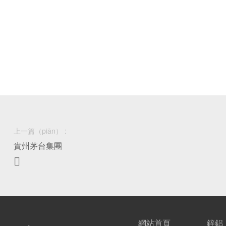
上一篇（piān） :
貴州茅台集團

網站首頁
鋅鋁