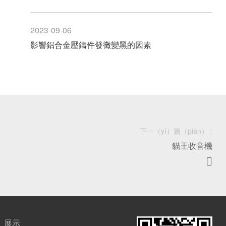
2023-09-06
影響鋁合金壓鑄件發黴變黑的因素
下一（yī）篇（piān） :
貓王收音機

n）展示