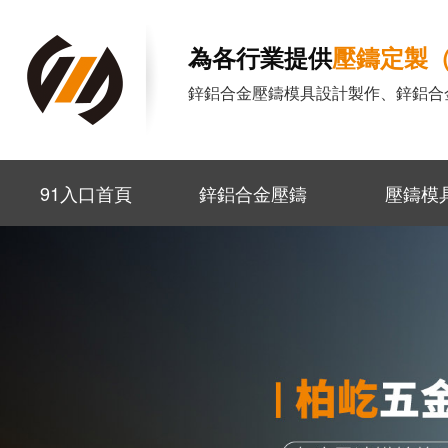
為各行業提供
壓鑄定製（
鋅鋁合金壓鑄模具設計製作、鋅鋁合金
91入口首頁
鋅鋁合金壓鑄
壓鑄模
（zhù）