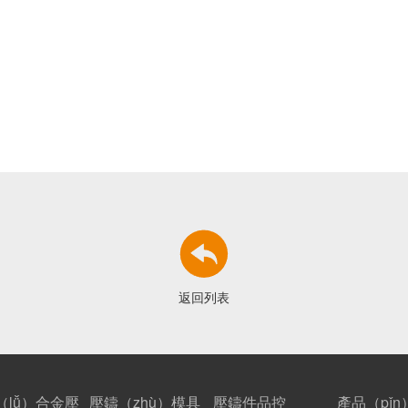
返回列表
（lǚ）合金壓
壓鑄（zhù）模具
壓鑄件品控
產品（pǐ